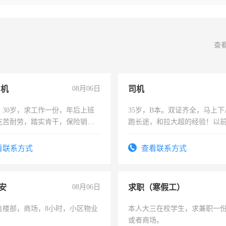
查
司机
08月06日
司机
，30岁，求工作一份，年后上班
35岁，B本。双证齐全，马上下
吃苦耐劳，踏实肯干，保险销售
跑长途，和拉大超的经验！以
六，渣土车
看联系方式
查看联系方式
安
08月06日
求职（寒假工）
售楼部，商场，8小时，小区物业
本人大三在校学生，求兼职一
或者商场。