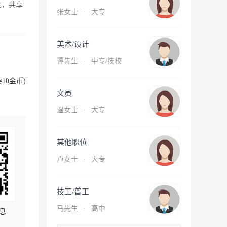
士，共享
张女士
·
大专
美术/设计
谭先生
·
中专/技校
10金币)
文员
温女士
·
大专
其他职位
卢女士
·
大专
技工/普工
马先生
·
高中
息