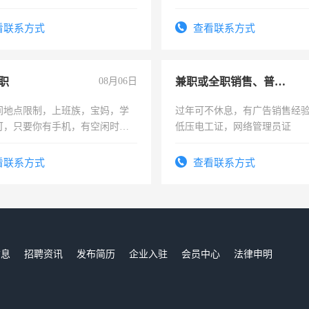
看联系方式
查看联系方式
职
08月06日
兼职或全职销售、普工、维修
间地点限制，上班族，宝妈，学
过年可不休息，有广告销售经
可，只要你有手机，有空闲时
低压电工证，网络管理员证
单一结，一天二三十不成问题，
四五十，每天挣零花钱没问题！
看联系方式
查看联系方式
信息
招聘资讯
发布简历
企业入驻
会员中心
法律申明
们