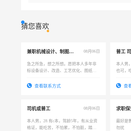
猜您喜欢
兼职机械设计、制图、设备改造
08月06日
普工 
急之所急，想之所想。愿把本人多年非
本人男
标设备设计、改造、工艺优化、图纸制
也可，
作和分解的经验与您分享。 真诚合作，
勿扰
结识有识之士，共享未来。
查看联系方式
查
司机或普工
08月06日
求职保
本人男，28.有c本，驾龄5年，有从业资
最好是
格证，能吃苦，不怕累，不怕脏，踏
勿扰