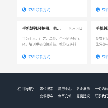
实，需求稳定工作一份，保险不干
查看联系方式
查
手机短视频拍摄、剪辑、抖音快手
08月06日
手机兼
可为个人、门店、单位、企业拍摄短视
没有时
频，培训手机拍摄剪辑，教你玩转抖音
生党都
可为个人、门店、单位、企业拍摄短视
间，一
频，培训手机拍摄剪辑，教你玩转抖
勤快的
查看联系方式
查
音！你也可以成为拍摄达人！你也可以
成为拍摄达人！
栏目导航:
职位搜索
简历中心
名企展示
一句话
套餐标准
金币充值
意见建议
联系我